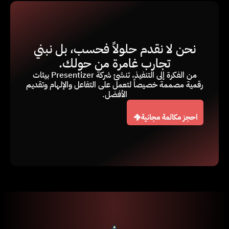
نحن لا نقدم حلولاً فحسب، بل نبني
تجارب غامرة من حولك.
من الفكرة إلى التنفيذ، تنشئ شركة Presentizer بيئات
رقمية مصممة خصيصاً لتعمل على التفاعل والإلهام وتقديم
الأفضل.
احجز مكالمة مجانية
احجز مكالمة مجانية