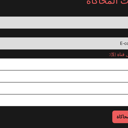
 المحاكاة
 قناة ($):
حاكاة